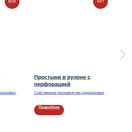
NEW
ХИТ
р
Простыни в рулоне с
Би
перфорацией
ме
норазовых
Собственное производство одноразовых
Собс
медицинских простыней
меди
Подробнее
По