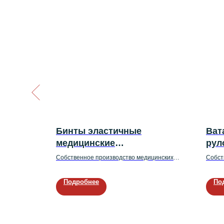
NEW
Бинты эластичные
Ват
медицинские
рул
(фиксирующие)
лектов для
Собственное производство медицинских
Собст
й
эластичных фиксирующих бинтов
хирург
Подробнее
По