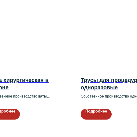
а хирургическая в
Трусы для процеду
оне
одноразовые
венное производство ваты
Собственное производство од
ической в рулоне 50, 100 и 250 грамм
трусов для процедур
дробнее
Подробнее